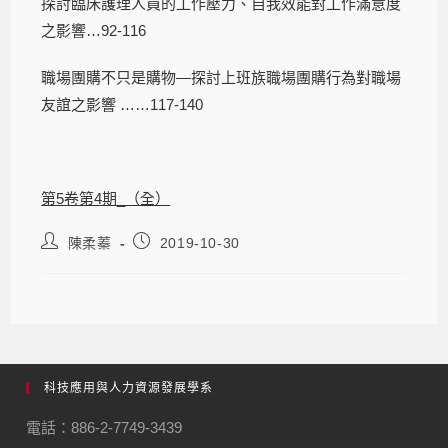
探討臨床護理人員的工作壓力、自我效能對工作滿意度
之影響…92-116
職場團購不只是購物―探討上班族職場團購行為對職場
友誼之影響 ……117-140
第5卷第4期_（全）
陳柔蓁
2019-10-30
科技應用與人力資源發展學系
電話：886-2-7749-3439