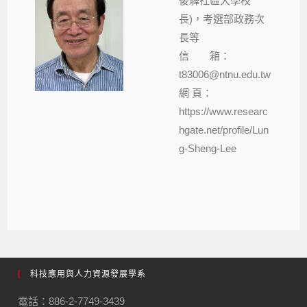
後驛社區大學校
長)，考選部政務次
長等
信 箱：
t83006@ntnu.edu.tw
網 頁：
https://www.researc
hgate.net/profile/Lun
g-Sheng-Lee
科技應用與人力資源發展學系
電話：886-2-7749-3439