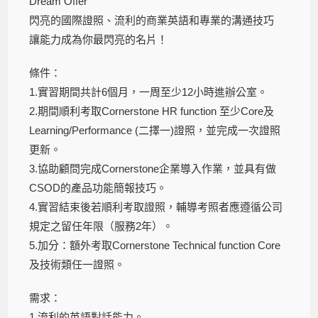
Dream Offer
閃亮的國際證照、流利的商業英語和專業的溝通技巧
讓能力成為你最閃亮的名片！
條件：
1.
實習期間共計
6
個月，一周至少
12
小時進辦公室。
2.
期間順利考取
Cornerstone HR function
至少
Core
及
Learning/Performance (
二擇一
)
證照，並完成一次證照
更新。
3.
協助顧問完成
Cornerstone
企業導入作業，並具有做
CSOD
的產品功能簡報技巧。
4.
實習結束後若順利考取證照，
輔導考照者應遵循公司
規定之留任年限（服務
2
年）。
5.
加分：額外考取
Cornerstone Technical function Core
及技術類任一證照。
需求：
1.
流利的英語對話能力。