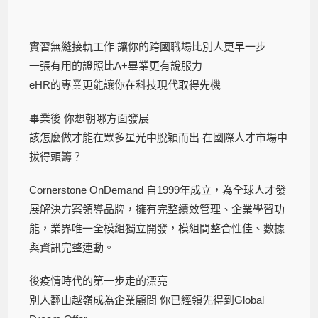
實習無縫接軌工作 讓你的跨國職場比別人更早一步
一張有用的證照比
A+
畢業更有說服力
eHR
的專業更能讓你在科技現代取得先機
畢業後 你想朝哪方面發展
該怎麼做才能在眾多星光中脫穎而出 在國際人才市場中
拔得頭籌？
Cornerstone OnDemand 自
1999
年成立，為全球人才發
展解決方案領導品牌，
擁有完整績效管理、企業學習功
能，業界唯一全模組獨立開發，
模組間整合性佳、數據
與資訊完整連動。
後疫情時代的第一步走的漂亮
別人翻山越嶺成為企業顧問 你已經領先得到
Global