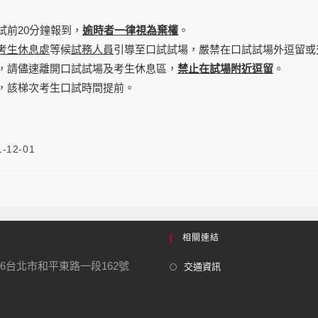
試前20分鐘報到，
逾時者一律視為棄權
。
考生休息處
等候
試務人員
引導至口試試場，嚴禁在口試試場外逗留或
，請儘速離開口試試場及考生休息區，
禁止在試場附近逗留
。
，該梯次考生口試時間提前。
1-12-01
相關連結
06台北市和平東路一段162號
交通資訊