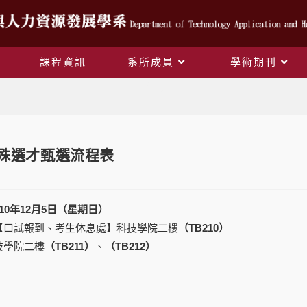
課程資訊
系所成員
學術期刊
Blog
特殊選才甄選流程表
10
年
12
月
5
日（星期日）
【口試報到、考生休息處】科技學院二樓
（TB
210
）
技學院二樓
（TB
211
）
、
（TB
212
）