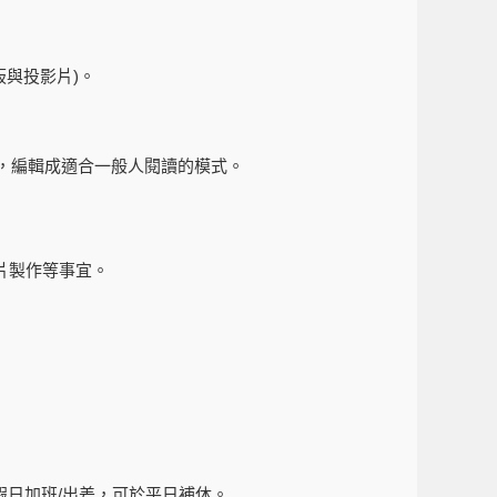
板與投影片
)
。
，編輯成適合一般人閱讀的模式。
片製作等事宜。
假日加班
/
出差，可於平日補休。