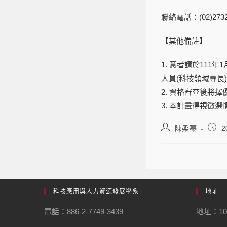
聯絡電話：
(02)273
【其他備註】
1.
意者請於
111
年
1
人員
(
科技領域專長
)
2.
資格審查後將擇
3.
本計畫得視徵選
陳柔蓁
2
科技應用與人力資源發展學系
地址
電話：886-2-7749-3439
地址：1