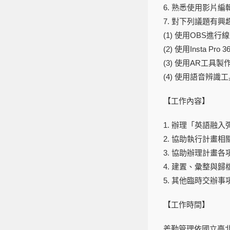
6.
熟悉使用影片編
7.
對下列議題有興
(1)
使用
OBS
進行線
(2)
使用
Insta Pro 3
(3)
使用
AR
工具製
(4)
使用語音辨識工
【工作內容】
1.
辦理「英語融入
2.
協助執行計畫
相
3.
協助辦理計畫各
4.
建置、彙整與歸
5.
其他臨時交辦事
【工作時間】
差勤管理依
國立
臺