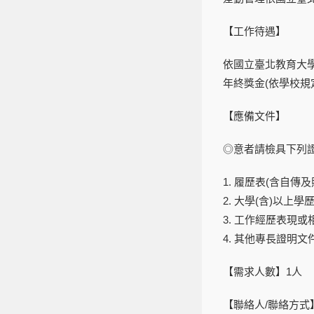
【
工作待遇
】
依
國立臺北教育大
年終獎金
(
依學校規
【應備文件】
◎
意者請檢具下列
1.
履歷表
(
含自傳及
2.
大學
(
含
)
以上學
3.
工作經歷表現或
4.
其他專長證明文
【需求人數】
1人
【聯絡人/聯絡方式