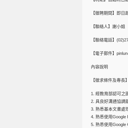
【
徵聘期間
】
即日
【聯絡人】
謝小姐
【聯絡電話】
(02)2
【電子郵件】
pinlu
內容說明
【徵求條件
及專長
1.
經教育部認可之
2.
具良好溝通協調
3.
熟悉基本文書處
4.
熟悉使用
Google 
5.
熟悉使用
Google 