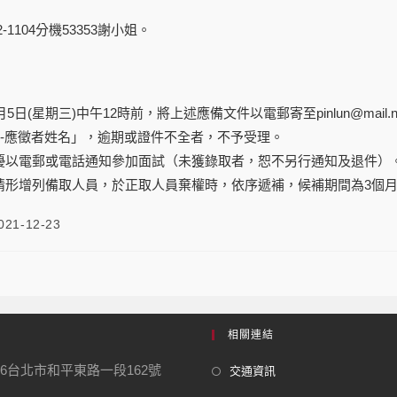
2-1104
分機
53353
謝小姐。
月
5
日
(
星期三
)
中午
12
時
前，將上述應備文件以電郵寄至
pinlun@mail.n
-
應徵者姓名」，逾期或證件不全者，不予受理。
優以
電郵或電話
通知參加面試（未獲錄取者，恕
不
另行通知及退件）
情形增列備取人員，於正取人員棄權時，依序遞補，候補期間為
3
個
021-12-23
相關連結
06台北市和平東路一段162號
交通資訊