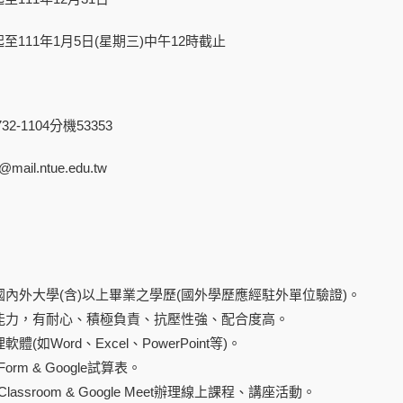
起至
111
年
1
月
5
日
(
星期三
)
中午
12
時截止
732-1104
分機
53353
n@mail.ntue.edu.tw
】
國內外大學
(
含
)
以上畢業之學歷
(
國外學歷應經駐外單位驗證
)
。
能力，有耐心、積極負責、抗壓性強、配合度高。
理軟體
(
如
Word
、
Excel
、
PowerPoint
等
)
。
Form & Google
試算表。
Classroom & Google Meet
辦理線上課程
、講座活動。