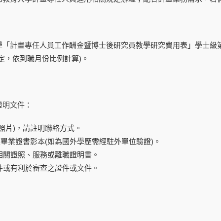
學
「計畫專任人員工作酬金暨博士後研究員教學研究費用表」學士級
定，依到職月份比例計算
)
。
證明文件：
照片
)
，請註明聯絡方式。
歷畢業證書影本
(
如為國外學歷需經駐外單位驗證
)
。
相關證照、服務或離職證明書。
件或有利於審查之證件或文件。
】