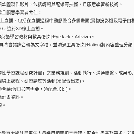
輯軟體製作影片，包括轉場與配樂等技術，且願意學習新技術。
趣且願意學習者尤佳：
上直播
，包括在直播過程中動態整合多個畫面
(
實物投影機及電子白
60
，進行
3D
線上直播
。
作英語學習教材與教具
(
例如
:
EyeJack
、
Artivive
)
。
具將會議錄音轉為文字檔，並透過工具
(
例如
:Notion)
將內容整理分類
彈性學習課程研究計畫」之業務規劃、活動執行、溝通聯繫、成果影
關線上課程
、研習講座等活動
(
須配合出差
)
。
項會議
(
假日如有需要，須配合加班
)
。
檔計畫資料。
項。
北教育大學
計畫專任人員進用相關規定辦理；配合計畫業務需求，若