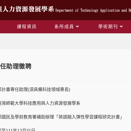
課程資訊
系所成員
學術期刊
Blog
任助理徵聘
部計畫專任助理
(須具備科技領域專長)
臺灣師範大學科技應用與人力資源發展學系
部國民及學前教育署補助辦理「英語融入彈性學習課程研究計畫」
起至
111
年
12
月
31
日