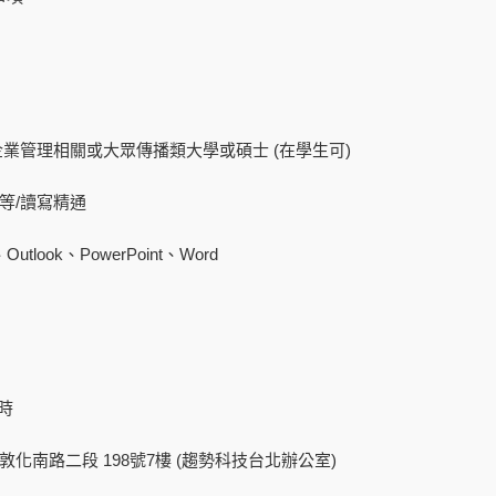
源/企業管理相關或大眾傳播類大學或碩士 (在學生可)
中等/讀寫精通
Outlook、PowerPoint、Word
小時
市敦化南路二段 198號7樓 (趨勢科技台北辦公室)