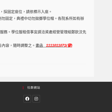
範，採固定座位，請依標示入座。
右側勿固定，典禮中切勿拋擲學位帽。各院系所如有辦
租借服務。學位服租借事宜請洽資產經營管理組鄭欽汶先
告內容，隨時調整之。
書函
1111011071(發)
社群網站