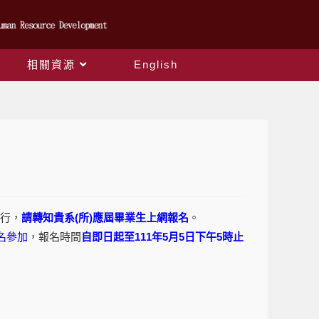
相關資源
English
舉行，
請轉知貴系(所)應屆畢業生上網報名
。
名參加
，報名時間
自即日起至111年5月5日下午5時止