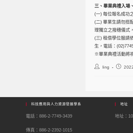
三、畢業典禮入場
(一) 每位報名成
(二) 畢業生請
理獨立之撥穗儀式
(三) 租借學位服
生，電話：(02)7749-
※畢業典禮活動將
ling
202
科技應用與人力資源發展學系
地址
電話：886-2-7749-3439
地址：1
傳真：886-2-2392-1015