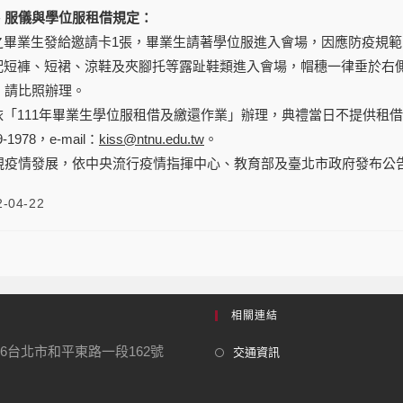
、服儀與學位服租借規定：
功之畢業生發給邀請卡1張，畢業生請著學位服進入會場，因應防疫規
勿搭配短褲、短裙、涼鞋及夾腳托等露趾鞋類進入會場，帽穗一律垂於
，請比照辦理。
請依「111年畢業生學位服租借及繳還作業」辦理，典禮當日不提供
1978，e-mail：
kiss@ntnu.edu.tw
。
視疫情發展，依中央流行疫情指揮中心、教育部及臺北市政府發布公
2-04-22
相關連結
06台北市和平東路一段162號
交通資訊