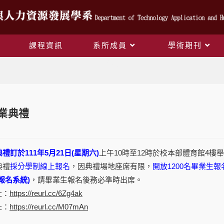
課程資訊
系所成員
學術期刊
Blog
畢業典禮
禮訂於111年5月21日(星期六)
上午10時至12時於校本部體育館4樓
典禮
採分學制線上報名
，因典禮場地座席有限，
開放1200名畢業生報
報名系統)
，請畢業生報名後務必準時出席。
址：
https://reurl.cc/6Zg4ak
址：
https://reurl.cc/M07mAn