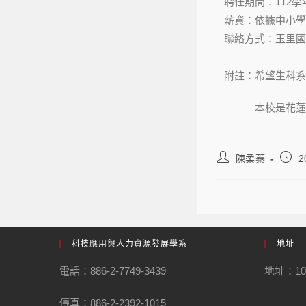
聘任期間：112
薪資：依據中小學
聯絡方式：玉里國中教
附註：希望生科系
本校是花蓮南區
陳柔蓁
2
科技應用與人力資源發展學系
地址
電話：886-2-7749-3439
地址：1
傳真：886-2-2392-1015