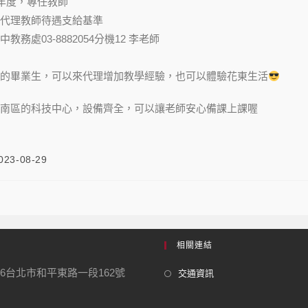
學年度，專任教師
代理教師待遇支給基準
務處03-8882054分機12 李老師
的畢業生，可以來代理增加教學經驗，也可以體驗花東生活
的科技中心，設備齊全，可以讓老師安心備課上課喔
023-08-29
相關連結
06台北市和平東路一段162號
交通資訊