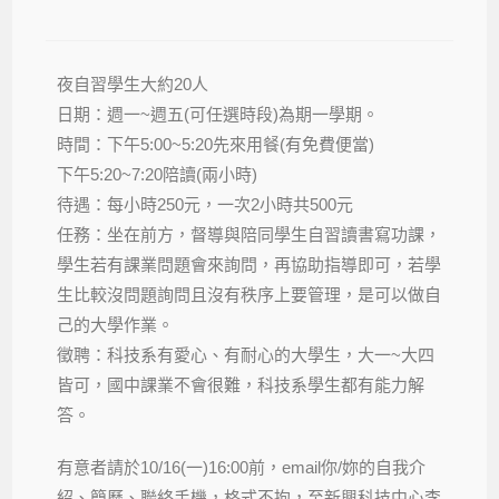
夜自習學生大約20人
日期：週一~週五(可任選時段)為期一學期。
時間：下午5:00~5:20先來用餐(有免費便當)
下午5:20~7:20陪讀(兩小時)
待遇：每小時250元，一次2小時共500元
任務：坐在前方，督導與陪同學生自習讀書寫功課，
學生若有課業問題會來詢問，再協助指導即可，若學
生比較沒問題詢問且沒有秩序上要管理，是可以做自
己的大學作業。
徵聘：科技系有愛心、有耐心的大學生，大一~大四
皆可，國中課業不會很難，科技系學生都有能力解
答。
有意者請於10/16(一)16:00前，email你/妳的自我介
紹、簡歷、聯絡手機，格式不拘，至新興科技中心李