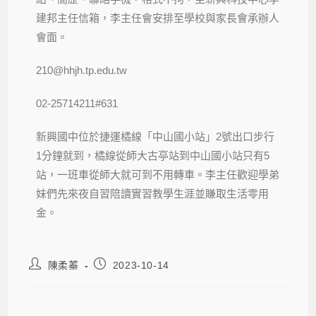
建邦主任信箱，李主任會安排至學校與家長會承辦人
會面。
210@hhjh.tp.edu.tw
02-25714211#631
新興國中位於捷運橘線「中山國小站」2號出口步行
1分鐘就到，橘線從師大古亭站到中山國小站只有5
站，一班車從師大就可到不用轉車。李主任歡迎學弟
妹們先來夜自習陪讀實習教學生涯並賺取生活零用
金。
陳柔蓁
2023-10-14