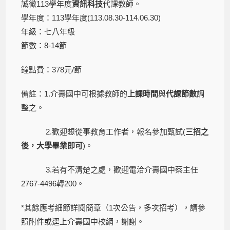
誠徵113學年度
資訊科技
代課教師。
學年度：113學年度(113.08.30-114.06.30)
年級：七八年級
節數：8-14節
鐘點費：378元/節
備註：1.介壽國中可根據教師的
上課時間
與
代課節數
調
整之。
2.歡迎想從事教育工作者，報名參加甄試(
三招之
後，大學畢業即可
)。
3.若有不清楚之處，歡迎電洽介壽國中蔡主任
2767-4496轉200。
*其餘應考細節詳閱簡章（1次公告，多次招考），請參
照附件或逕上介壽國中校網，謝謝。