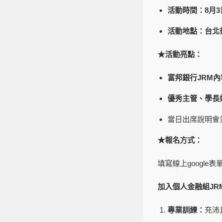
活動時間：
8
月
3
活動地點：台北
★
活動亮點：
富邦銀行
JRM
內
優秀主管、學長
當日出席說明會
★
報名方式：
填寫線上google表
加入個人金融組
JR
專業訓練：
充沛