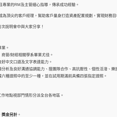
且專業的RM及主管細心指導，傳承成功經驗。
成為頂尖的客戶經理，幫助客戶量身打造資產配置規劃，實現財務目
這次說明會中與大家分享！
畢業。
系，商管/財經相關學系畢業尤佳。
備良好中文口語及文字表達能力。
市場分析及良好溝通協調能力、擅團隊合作、高抗壓性、個性活潑、樂
具備六種證照中的至少一種，並在試用期滿前具備四張指定證照。
工作地點視部門情形分派全台各地區。
，獎金另計
。