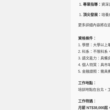
專業指導：
資深
頂尖發展：
培養
更多詳細內容將在
資格條件：
1. 學歷：大學以上
2. 科系：不限科
3. 語文能力：具
4. 個人特質：具
5. 金融證照：需
工作地點：
培訓地點在台北，
工作待遇：
月薪
NT$38,000
起