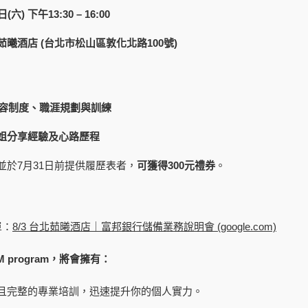
日
(
六
)
下午
13:30 – 16:00
茹曦酒店
(
台北市松山區敦化北路
100
號
)
容制度、職涯規劃與訓練
姐分享經驗及心路歷程
並於7月31日前提供履歷表者，
可獲得
300
元禮券
。
單：
8/3 台北茹曦酒店｜富邦銀行儲備業務說明會 (google.com)
M program
，將會擁有：
且完整的專業培訓，迅速提升你的個人實力。