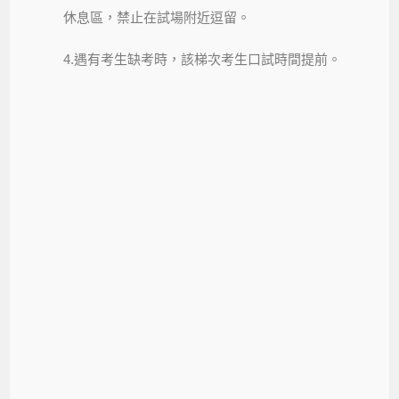
休息區，
禁止在試場附近逗留。
4.遇有考生缺考時，該梯次考生口試時間提前。