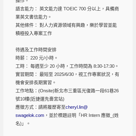
操作。
語言能力： 英文能力達
TOEIC 700
分以上，具備商
業英文書信能力。
其他條件： 對人力資源領域有興趣，樂於學習並能
積極投入專案工作
待遇及工作時間安排
時薪：
220
元
/
小時。
工時： 每週至少
20
小時，工作時間為
8:30-17:30
。
實習期間： 最短至
2025/6/30
，視工作專案狀況，有
機會安排長期實習。
工作地點：
(Onsite)
新北市三重區光復路一段
61
巷
26
號
10
樓
(
近捷運先嗇宮站
)
應徵方式：請將履歷寄至
cheryl.lin@
swagelok.com
，並於標題註明「
HR Intern
應徵
_(
姓
名
)
」。