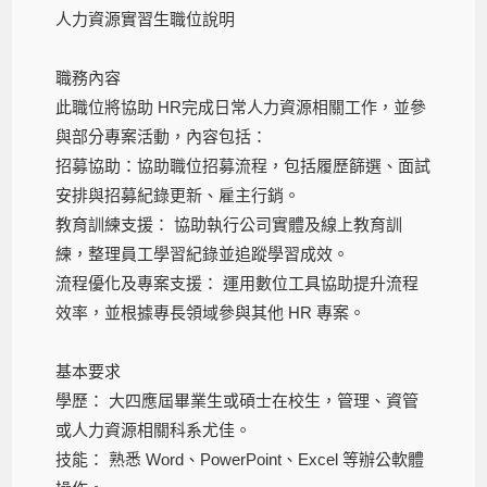
人力資源實習生職位說明
職務內容
此職位將協助
HR
完成日常人力資源相關工作，並參
與部分專案活動，內容包括：
招募協助：協助職位招募流程，包括履歷篩選、
面試
安排與招募紀錄更新、雇主行銷。
教育訓練支援： 協助執行公司實體及線上教育訓
練，
整理員工學習紀錄並追蹤學習成效。
流程優化及專案支援： 運用數位工具協助提升流程
效率，並根據專長領域參與其他
HR
專案。
基本要求
學歷： 大四應屆畢業生或碩士在校生，管理、
資管
或人力資源相關科系尤佳。
技能： 熟悉
Word
、
PowerPoint
、
Excel
等辦公軟體