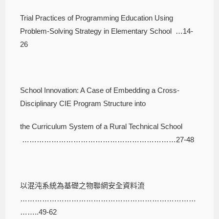
Trial Practices of Programming Education Using
Problem-Solving Strategy in Elementary School …14-
26
School Innovation: A Case of Embedding a Cross-
Disciplinary CIE Program Structure into
the Curriculum System of a Rural Technical School
………………………………………………………27-48
以混沌系統為基礎之物聯網安全資料流
………………………………………………………………
……..49-62