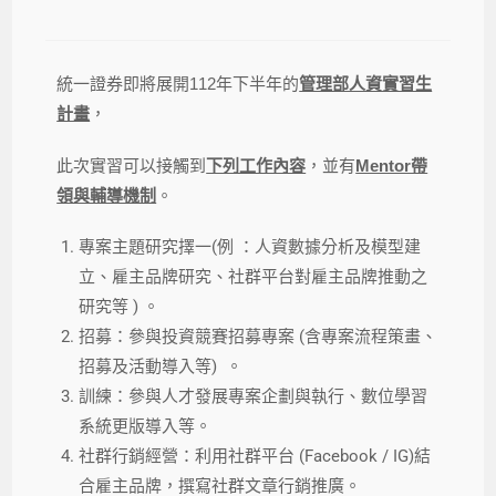
統一證券即將展開112年下半年的
管理部人資實習生
計畫
，
此次實習可以接觸到
下列工作內容
，並有
Mentor帶
領與輔導機制
。
專案主題研究擇一(例 ：人資數據分析及模型建
立、雇主品牌研究、社群平台對雇主品牌推動之
研究等 ) 。
招募：參與投資競賽招募專案 (含專案流程策畫、
招募及活動導入等) 。
訓練：參與人才發展專案企劃與執行、數位學習
系統更版導入等。
社群行銷經營：利用社群平台 (Facebook / IG)結
合雇主品牌，撰寫社群文章行銷推廣。