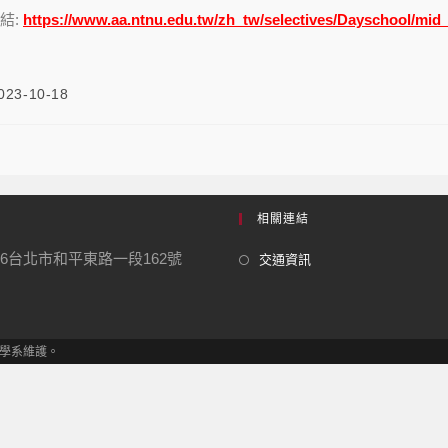
結:
https://www.aa.ntnu.edu.tw/zh_tw/selectives/Dayschool/mid
023-10-18
相關連結
06台北市和平東路一段162號
交通資訊
發展學系維護。