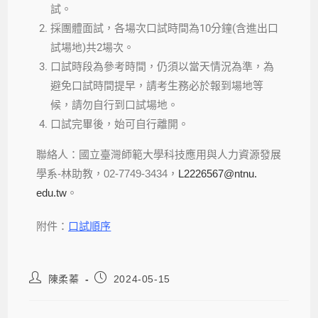
試。
採團體面試，各場次口試時間為10分鐘(含進出口
試場地)
共2場次。
口試時段為參考時間，仍須以當天情況為準，為
避免口試時間提早，
請考生務必於報到場地等
候，請勿自行到口試場地。
口試完畢後，始可自行離開。
聯絡人：國立臺灣師範大學科技應用與人力資源發展
學系-林助教，
02-7749-3434，
L2226567@ntnu.
edu.tw
。
附件：
口試順序
陳柔蓁
2024-05-15