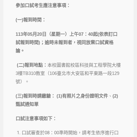
參加口試考生應注意事項：
(
一
)
報到時間：
113
年
05
月
20
日（星期一）上午
07
：
40
起
(
依表訂口
試報
到時間
)
；逾時未報到者，視同放棄口試資格
論。
(
二
)
報到地點：
本校圖書館校區科技與工程學院大樓
3樓TB3
10教室（106臺北市大安區和平東路一段129
號）。
(
三
)
報到時請繳驗：
(1)
有照片之身份證明文件
、
(2)
甄試通知單
口試注意事項如下：
口試審查於08：00準時開始，請考生依序進行口