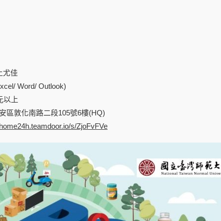
上尤佳
el/ Word/ Outlook)
0元以上
安區敦化南路二段105號6樓(HQ)
pchome24h.teamdoor.io/s/ZjoFvFVe