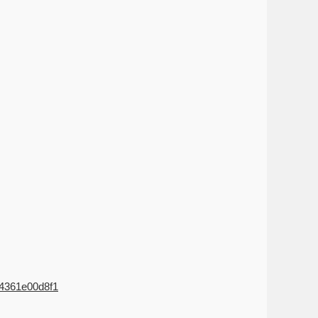
94361e00d8f1