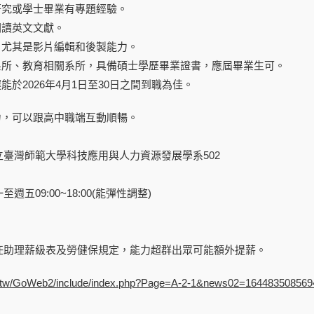
研究或學士畢業有專題經驗。
閱讀英文文獻。
，尤其是影片編輯和後製能力。
關系所、教育相關系所，具備碩士學歷畢業證書，應屆畢業生可。
能於2026年4月1日至30日之間到職為佳。
力，可以跟高中職端互動順暢。
臺灣師範大學科技應用與人力資源發展學系502
五09:00~18:00(能彈性調整)
任助理薪級表及勞健保規定，能力超群出眾可能額外提薪。
edu.tw/GoWeb2/include/index.php?Page=A-2-1&news02=16448350856