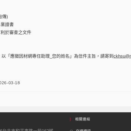
自傳)
畢業證書
有利於審查之文件
，以「應徵因材網專任助理_您的姓名」為信件主旨，請寄到
ckhsu@n
026-03-18
相關連結
06台北市和平東路一段162號