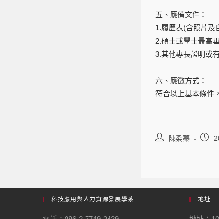
五、應備文件：
1.履歷表(含照片及
2.碩士或學士最高
3.其他專長證明或
六、應徵方式：
符合以上基本條件
陳柔蓁
2
科技應用與人力資源發展學系
地址
電話：886-2-7749-3439
地址：1