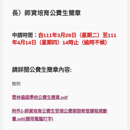
長）師資培育公費生簡章
申請時間：
自
111
年3
月29
日（星期二）至111
年4
月14
日（星期四）14
時止（逾時不候）
請詳閱公費生簡章內容:
檢附
雲林偏遠學校公費生簡章.pdf
附件2-師資培育公費生受領公費期間修習課程規劃
書.odt(請用電腦打字)