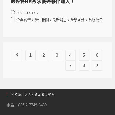
邁達特HR徵求優秀夥伴加入！
2023-03-17
企業實習
/
學生相關
/
最新消息
/
產學互動
/
系所公告
1
2
3
4
5
6
7
8
科技應用與人力資源發展學系
電話：886-2-7749-3439